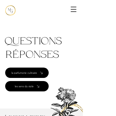
Questions
réponses
la parfumerie culinaire
les sens du style