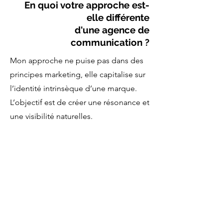
En quoi votre approche est-
elle différente
d'une agence de
communication ?
Mon approche ne puise pas dans des
principes marketing, elle capitalise sur
l’identité intrinsèque d’une marque.
L’objectif est de créer une résonance et
une visibilité naturelles.
o5
.
Peut-on travailler avec vous si
on est une jeune marque ?
Oui ! j’ai notamment conçu "Parfum
d’Attractivité" pour les marques peu