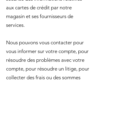
aux cartes de crédit par notre
magasin et ses fournisseurs de
services.
Nous pouvons vous contacter pour
vous informer sur votre compte, pour
résoudre des problèmes avec votre
compte, pour résoudre un litige, pour
collecter des frais ou des sommes
dues, pour sonder votre opinion par
le biais d'enquêtes ou de
questionnaires, pour envoyer des
mises à jour sur notre société, ou si
nécessaire pour vous contacter afin
de faire respecter notre contrat