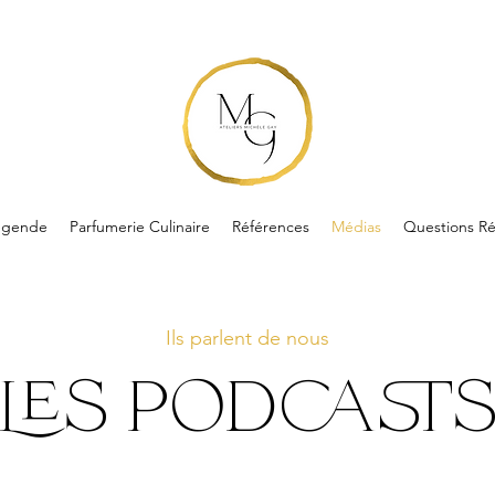
égende
Parfumerie Culinaire
Références
Médias
Questions R
Ils parlent de nous
les podcast