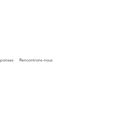
éponses
Rencontrons-nous
s