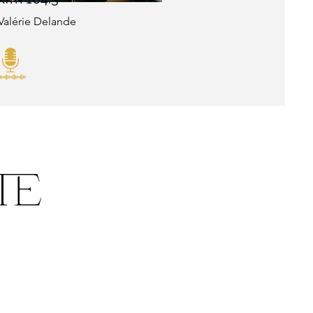
Valérie Delande
te