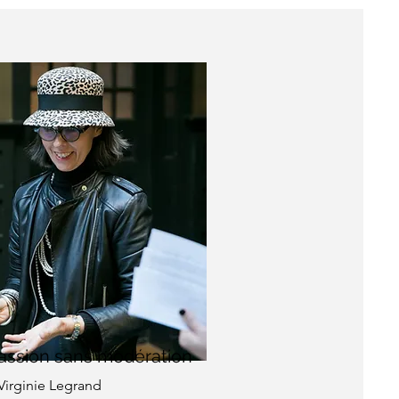
assion sans modération
Virginie Legrand