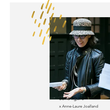
sens figuré
x Anne-Laure Joalland