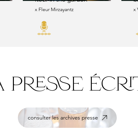
x Fleur Mirzayantz
x 
a presse écri
consulter les archives presse