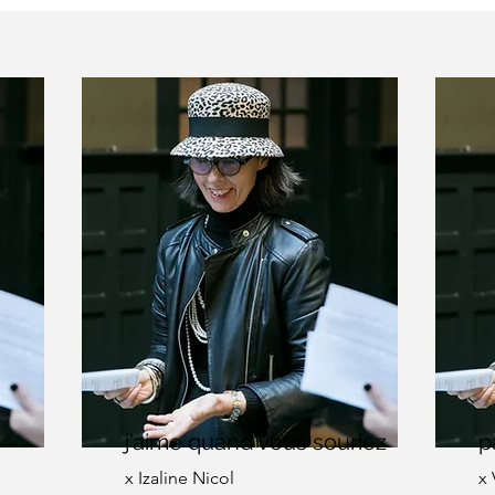
j’aime quand vous souriez
p
x Izaline Nicol
x 