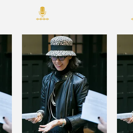
fleur in the garden
b