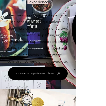
l’expérience
Les marques qui laissent une trace
ne sont pas celles qui parlent le
plus, mais celles qui donnent à vivre
et à ressentir. Un parfum, une
saveur… une expérience sensorielle
est un langage silencieux. C'est ainsi
que je conçois la parfumerie
culinaire : comme un lien savoureux.
expériences de parfumerie culinaire