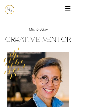
MichèleGay
creative mentor