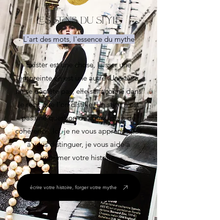
les sens du style
L'art des mots, l'essence du mythe
Exister est une chose, laisser une
empreinte en est une autre. Une aura
ne se décrète pas, elle se façonne dans
le récit que l'on distille. Un style n'est
pas une question de choix, mais de
cohérence. Ici, je ne vous apprends pas
à vous distinguer, je vous aide à
imprimer votre histoire.
écrire votre histoire, forger votre mythe